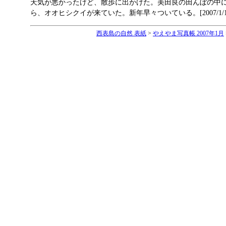
天気が悪かったけど、散歩に出かけた。美田良の田んぼの中
ら、オオヒシクイが来ていた。新年早々ついている。[2007/1/1
西表島の自然 表紙
>
やえやま写真帳 2007年1月