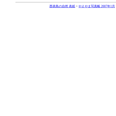
西表島の自然 表紙
>
やえやま写真帳 2007年1月