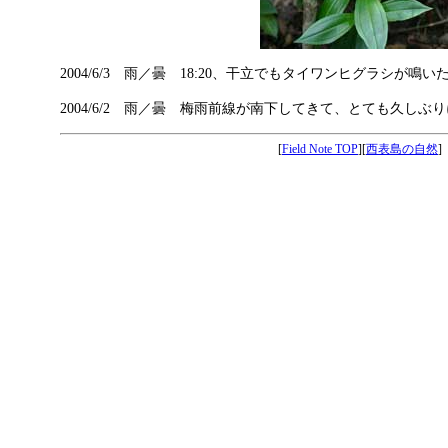
2004/6/3 雨／曇 18:20、干立でもタイワンヒグラシが鳴い
2004/6/2 雨／曇 梅雨前線が南下してきて、とても久しぶ
[
Field Note TOP
][
西表島の自然
]