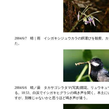
2004/6/7 晴｜雨 イシガキシジュウカラの餌運びを観察
た。
2004/6/6 晴／曇 タカサゴシラタマ(写真)開花。リュウ
る。18:53、白浜でイシガキヒグラシの鳴き声を聞く。本土
すが、別種じゃないかと思うほど鳴き声が違う。