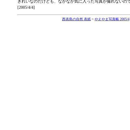
きれいなのだけども、なかなか気に入った写真が撮れないの
[2005/4/4]
西表島の自然 表紙
>
やえやま写真帳 2005/4