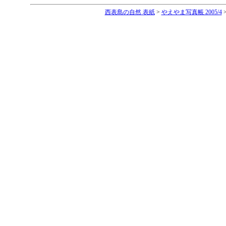
西表島の自然 表紙
>
やえやま写真帳 2005/4