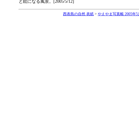
と絵になる風景。[2005/5/12]
西表島の自然 表紙
>
やえやま写真帳 2005年5