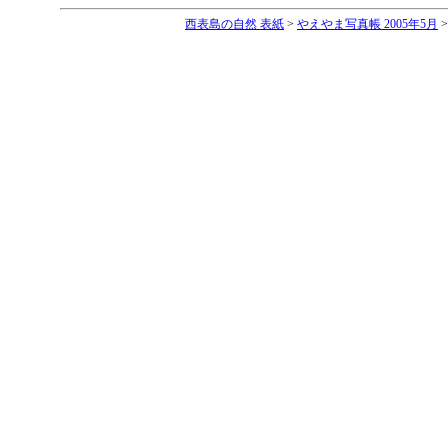
西表島の自然 表紙
>
やえやま写真帳 2005年5月