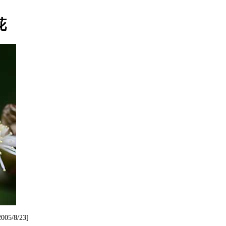
花
8/23]