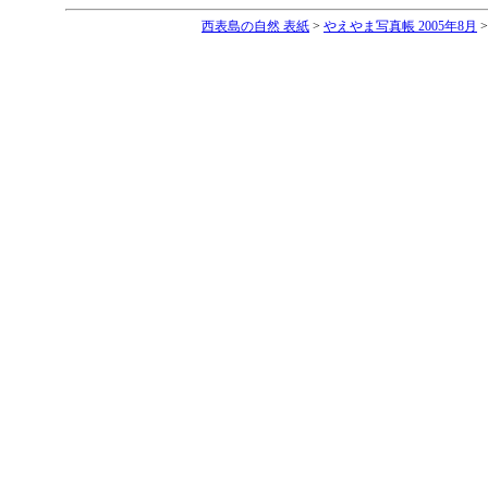
西表島の自然 表紙
>
やえやま写真帳 2005年8月