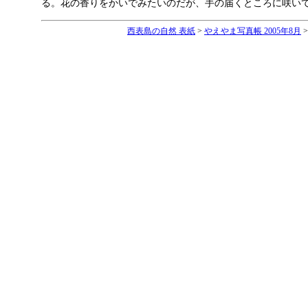
る。花の香りをかいでみたいのだが、手の届くところに咲いていない。
西表島の自然 表紙
>
やえやま写真帳 2005年8月