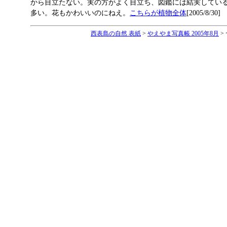
から目立たない。実の方がよく目立ち、図鑑には結実してい
多い。花もかわいいのにねえ。
こちらが植物全体
[2005/8/30]
西表島の自然 表紙
>
やえやま写真帳 2005年8月
>