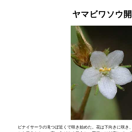
ヤマビワソウ開
ピナイサーラの滝つぼ近くで咲き始めた。花は下向きに咲き