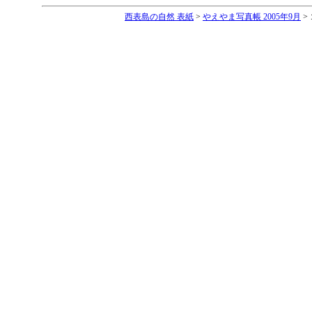
西表島の自然 表紙
>
やえやま写真帳 2005年9月
>