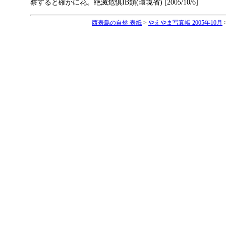
察すると確かに花。絶滅危惧IB類(環境省) [2005/10/6]
西表島の自然 表紙
>
やえやま写真帳 2005年10月