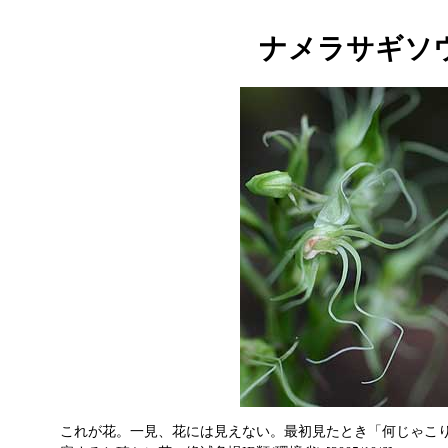
ナメラサギソ
これが花。一見、花には見えない。最初見たとき「何じゃこ