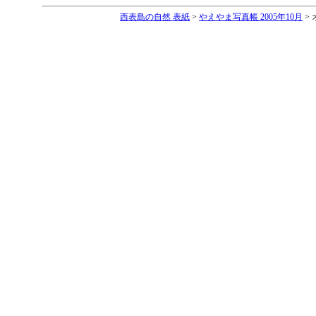
西表島の自然 表紙
>
やえやま写真帳 2005年10月
>