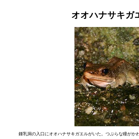
オオハナサキガ
鍾乳洞の入口にオオハナサキガエルがいた。つぶらな瞳がかわいい。[