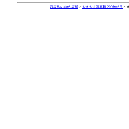
西表島の自然 表紙
>
やえやま写真帳 2006年6月
> 