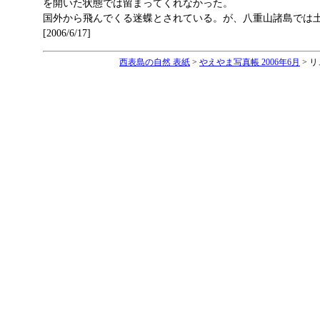
を開いた状態では留まってくれなかった。
国外から飛んでくる迷蝶とされている。が、八重山諸島では
[2006/6/17]
西表島の自然 表紙
>
やえやま写真帳 2006年6月
> 