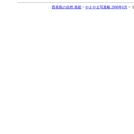
西表島の自然 表紙
>
やえやま写真帳 2006年6月
> 