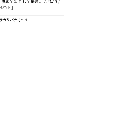
、改めて出直して撮影。これだけ
/10]
 サガリバナその１