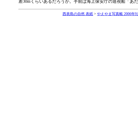
差30mくらいあるだろうか。手前は海上保安庁の巡視船「あだん」。[
西表島の自然 表紙
>
やえやま写真帳 2006年9