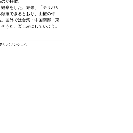
るのが特徴。
り観察をした。結果、「テリバザ
ら類推できるとおり、山椒の仲
島。国外では台湾・中国南部・東
くそうだ。楽しみにしていよう。
 テリバザンショウ