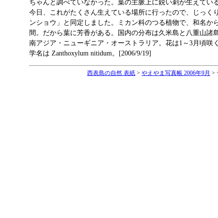
ちゃんと調べていなかった。葉の主脈上に鋭い刺が生えてい
今日、これがたくさん生えている場所に行ったので、じっく
ンショウ」と同定しました。ミカン科のつる植物で、和名か
間。だから葉に芳香がある。国内の分布は久米島と八重山諸
南アジア・ニューギニア・オーストラリア。花は1～3月頃咲
学名は Zanthoxylum nitidum。[2006/9/19]
西表島の自然 表紙
>
やえやま写真帳 2006年9月
>