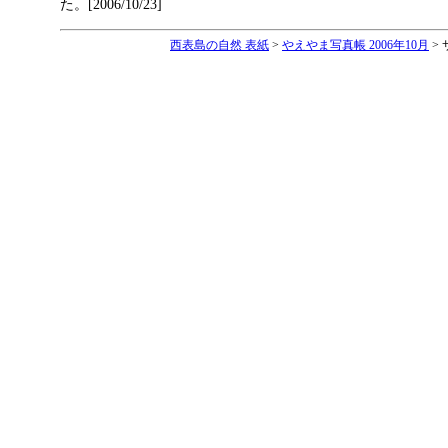
た。[2006/10/23]
西表島の自然 表紙
>
やえやま写真帳 2006年10月
>