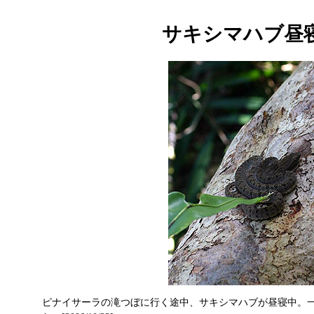
サキシマハブ昼
ピナイサーラの滝つぼに行く途中、サキシマハブが昼寝中。