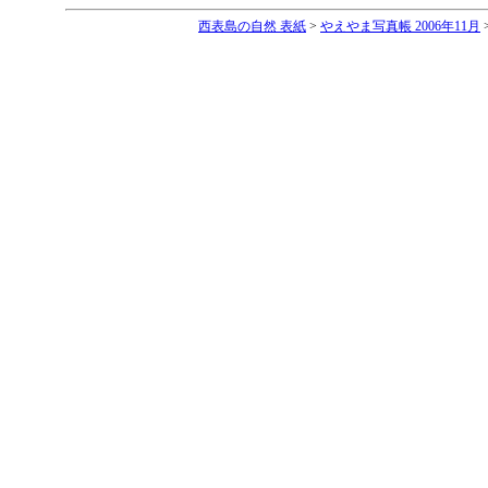
西表島の自然 表紙
>
やえやま写真帳 2006年11月