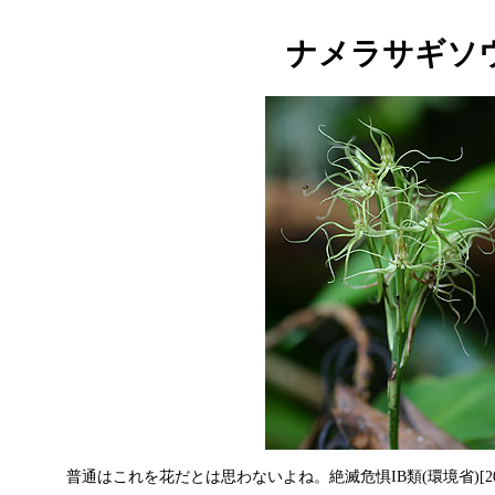
ナメラサギソ
普通はこれを花だとは思わないよね。絶滅危惧IB類(環境省)[2006/