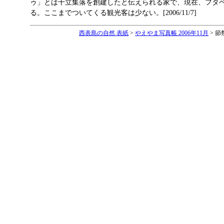
ゥ」とは干立集落を創建したと伝えられる家で、現在、フタ
る。ここまでついてくる観光客は少ない。[2006/11/7]
西表島の自然 表紙
>
やえやま写真帳 2006年11月
> 