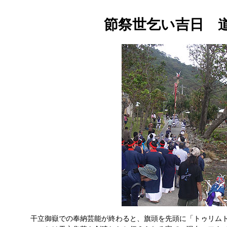
節祭世乞い吉日 
干立御嶽での奉納芸能が終わると、旗頭を先頭に「トゥリム