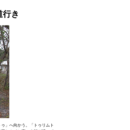
道行き
トゥ」へ向かう。「トゥリムト