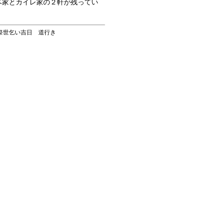
ベ家とカイレ家の２軒が残ってい
節祭世乞い吉日 道行き