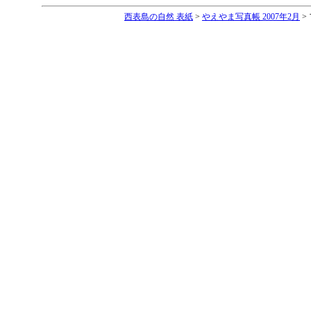
西表島の自然 表紙
>
やえやま写真帳 2007年2月
>