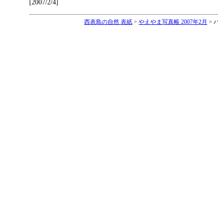
[2007/2/4]
西表島の自然 表紙
>
やえやま写真帳 2007年2月
> 