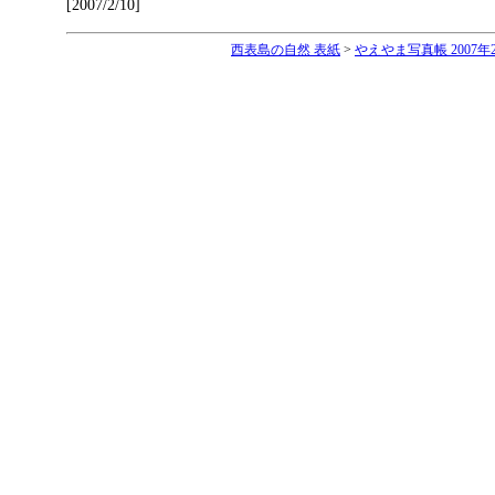
[2007/2/10]
西表島の自然 表紙
>
やえやま写真帳 2007年