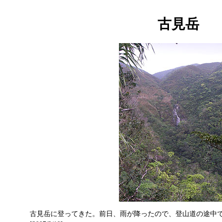
古見岳
古見岳に登ってきた。前日、雨が降ったので、登山道の途中