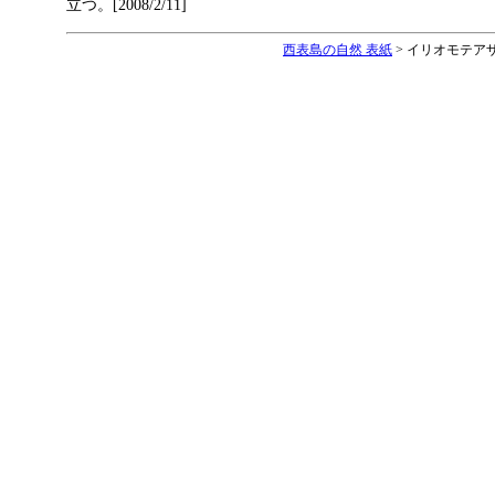
立つ。[2008/2/11]
西表島の自然 表紙
>
イリオモテア