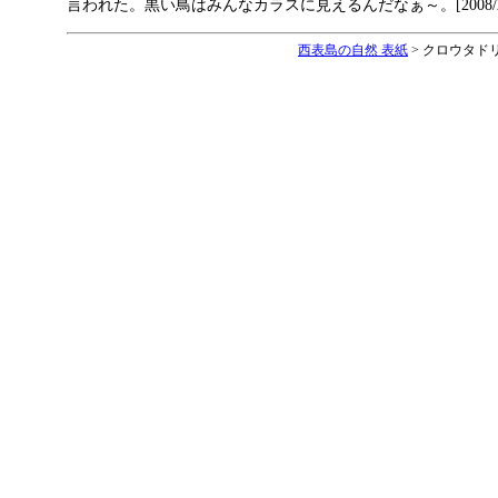
言われた。黒い鳥はみんなカラスに見えるんだなぁ～。[2008/2/
西表島の自然 表紙
>
クロウタド