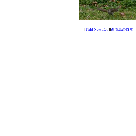
[
Field Note TOP
][
西表島の自然
]