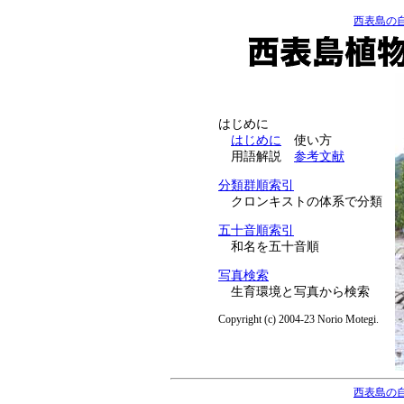
西表島の自
はじめに
はじめに
使い方
用語解説
参考文献
分類群順索引
クロンキストの体系で分類
五十音順索引
和名を五十音順
写真検索
生育環境と写真から検索
Copyright (c) 2004-23 Norio Motegi.
西表島の自