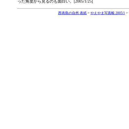
った角度から見るのも面白い。[2005/1/25]
西表島の自然 表紙
>
やえやま写真帳 2005/1
>