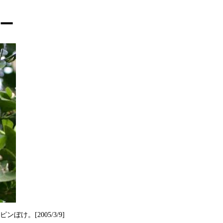
ー
け。[2005/3/9]