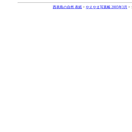
西表島の自然 表紙
>
やえやま写真帳 2005年3月
>